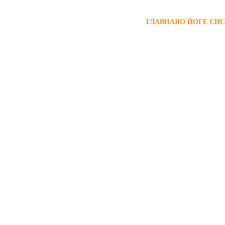
ГЛАВНАЯ
О ЙОГЕ СИС
мация и инфоразвитие чел
 Система 7" основные тех
мыслим. Контроль мыслей. Что такое мысль