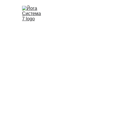
Трансфор
"Йога
1. Как 