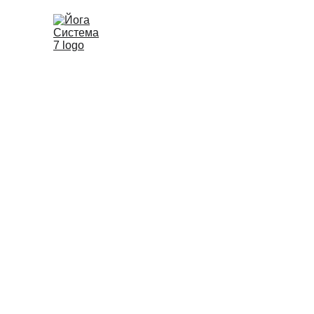
Yoga System 7
 
развития чело
Система объед
помогая сформи