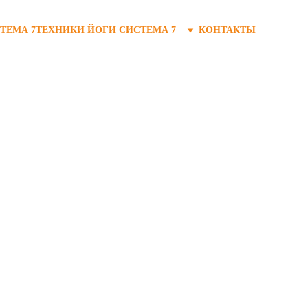
ТЕМА 7
ТЕХНИКИ ЙОГИ СИСТЕМА 7
КОНТАКТЫ
я гармоничного 
чества жизни. 
ней энергией, 
ьное состояние.