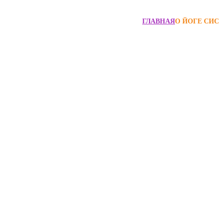
ГЛАВНАЯ
О ЙОГЕ СИС
— это комплекс из семи базовых практик дл
века, укрепления здоровья и повышения ка
иняет работу с телом, сознанием и внутрен
ровать устойчивое физическое и эмоционал